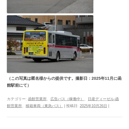
（この写真は匿名様からの提供です。撮影日：2025年11月に函
館駅前にて）
カテゴリー:
函館営業所
、
広告バス（稼働中）
、
日産ディーゼル-函
館営業所
、
移籍車両（東急バス）
| 投稿日:
2025年10月26日
|