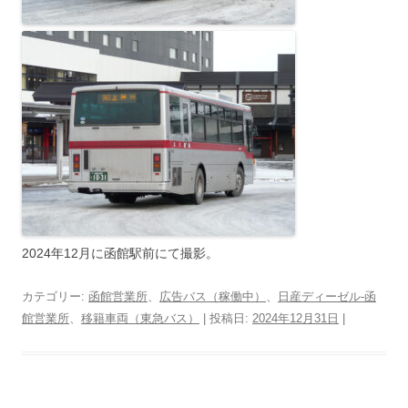
2024年12月に函館駅前にて撮影。
カテゴリー:
函館営業所
、
広告バス（稼働中）
、
日産ディーゼル-函
館営業所
、
移籍車両（東急バス）
| 投稿日:
2024年12月31日
|