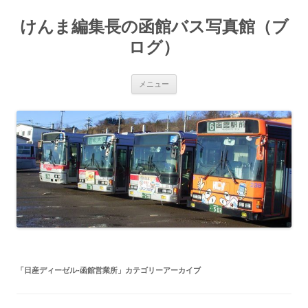
コ
ン
けんま編集長の函館バス写真館（ブ
テ
ン
ツ
ログ）
へ
ス
キ
ッ
メニュー
プ
「
日産ディーゼル-函館営業所
」カテゴリーアーカイブ