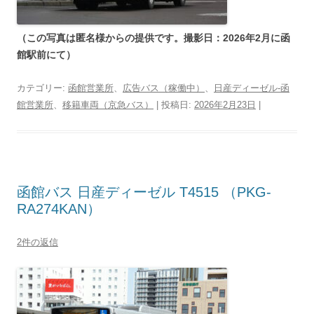
（この写真は匿名様からの提供です。撮影日：2026年2月に函
館駅前にて）
カテゴリー:
函館営業所
、
広告バス（稼働中）
、
日産ディーゼル-函
館営業所
、
移籍車両（京急バス）
| 投稿日:
2026年2月23日
|
函館バス 日産ディーゼル T4515 （PKG-
RA274KAN）
2件の返信