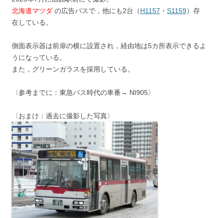
北海道マツダ
の広告バスで，他にも2台（
H1157
・
S1159
）存
在している。
側面表示器は前扉の横に設置され，経由地は5カ所表示できるよ
うになっている。
また，グリーンガラスを採用している。
〈参考までに：東急バス時代の車番→ NI905〉
〈おまけ：過去に撮影した写真〉