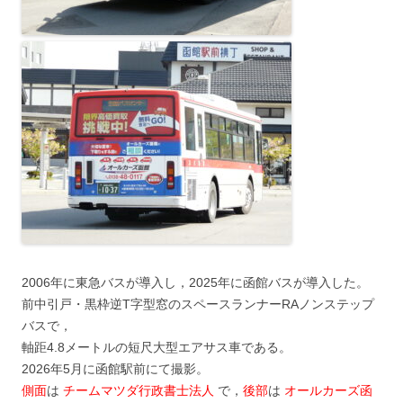
2006年に東急バスが導入し，2025年に函館バスが導入した。
前中引戸・黒枠逆T字型窓のスペースランナーRAノンステップ
バスで，
軸距4.8メートルの短尺大型エアサス車である。
2026年5月に函館駅前にて撮影。
側面
は
チームマツダ行政書士法人
で，
後部
は
オールカーズ函