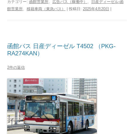
カテゴリー:
函館営業所
、
広告バス（稼働中）
、
日産ディーゼル-函
館営業所
、
移籍車両（東急バス）
| 投稿日:
2025年4月20日
|
函館バス 日産ディーゼル T4502 （PKG-
RA274KAN）
2件の返信