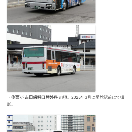
・
側面
が
吉田歯科口腔外科
の頃。2025年3月に函館駅前にて撮
影。