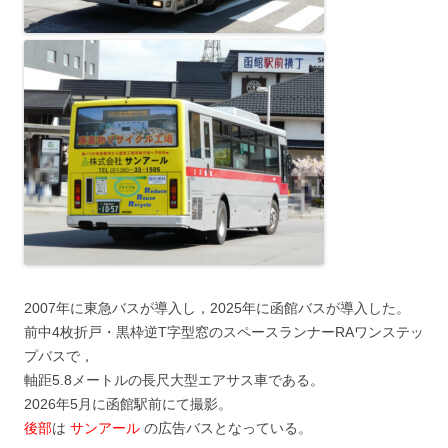
2007年に東急バスが導入し，2025年に函館バスが導入した。
前中4枚折戸・黒枠逆T字型窓のスペースランナーRAワンステッ
プバスで，
軸距5.8メートルの長尺大型エアサス車である。
2026年5月に函館駅前にて撮影。
後部
は
サンアール
の広告バスとなっている。