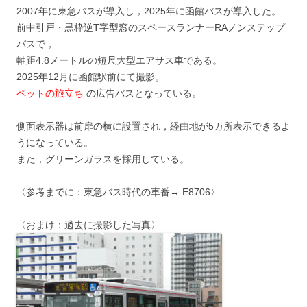
2007年に東急バスが導入し，2025年に函館バスが導入した。
前中引戸・黒枠逆T字型窓のスペースランナーRAノンステップ
バスで，
軸距4.8メートルの短尺大型エアサス車である。
2025年12月に函館駅前にて撮影。
ペットの旅立ち
の広告バスとなっている。
側面表示器は前扉の横に設置され，経由地が5カ所表示できるよ
うになっている。
また，グリーンガラスを採用している。
〈参考までに：東急バス時代の車番→ E8706〉
〈おまけ：過去に撮影した写真〉