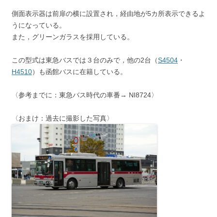
側面表示器は前扉の横に設置され，経由地が5カ所表示できるよ
うになっている。
また，グリーンガラスを採用している。
この型式は東急バスでは３台のみで，他の2台（
S4504
・
H4510
）も函館バスに在籍している。
〈参考までに：東急バス時代の車番→ NI8724〉
〈おまけ：過去に撮影した写真〉