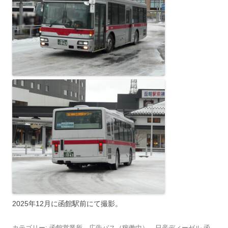
2025年12月に函館駅前にて撮影。
カテゴリー:
函館営業所
、
広告バス（稼働中）
、
日産ディーゼル-函