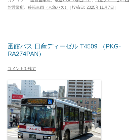
館営業所
、
移籍車両（京急バス）
| 投稿日:
2025年11月7日
|
函館バス 日産ディーゼル T4509 （PKG-
RA274PAN）
コメントを残す