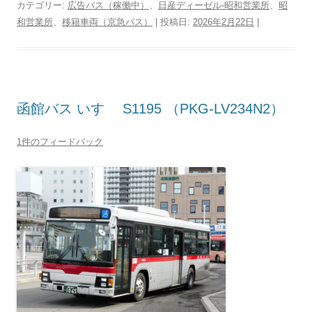
カテゴリー:
広告バス（稼働中）
、
日産ディーゼル-昭和営業所
、
昭
和営業所
、
移籍車両（京急バス）
| 投稿日:
2026年2月22日
|
函館バス いすゞ S1195 （PKG-LV234N2）
1件のフィードバック