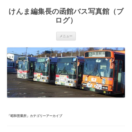
コ
ン
けんま編集長の函館バス写真館（ブ
テ
ン
ツ
ログ）
へ
ス
キ
ッ
メニュー
プ
「
昭和営業所
」カテゴリーアーカイブ