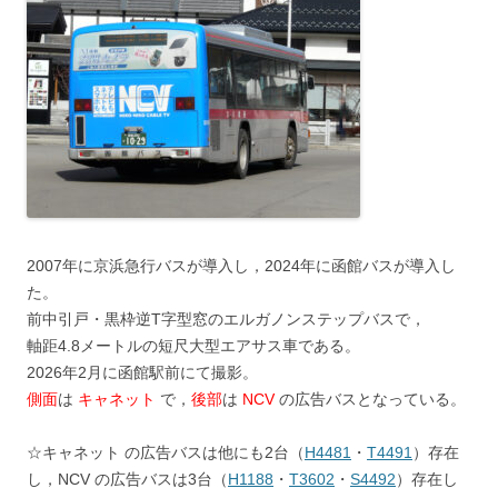
2007年に京浜急行バスが導入し，2024年に函館バスが導入し
た。
前中引戸・黒枠逆T字型窓のエルガノンステップバスで，
軸距4.8メートルの短尺大型エアサス車である。
2026年2月に函館駅前にて撮影。
側面
は
キャネット
で，
後部
は
NCV
の広告バスとなっている。
☆キャネット の広告バスは他にも2台（
H4481
・
T4491
）存在
し，NCV の広告バスは3台（
H1188
・
T3602
・
S4492
）存在し