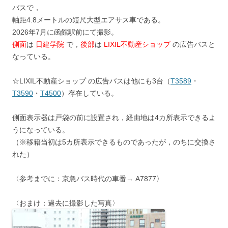
バスで，
軸距4.8メートルの短尺大型エアサス車である。
2026年7月に函館駅前にて撮影。
側面
は
日建学院
で，
後部
は
LIXIL不動産ショップ
の広告バスと
なっている。
☆LIXIL不動産ショップ の広告バスは他にも3台（
T3589
・
T3590
・
T4500
）存在している。
側面表示器は戸袋の前に設置され，経由地は4カ所表示できるよ
うになっている。
（※移籍当初は5カ所表示できるものであったが，のちに交換さ
れた）
〈参考までに：京急バス時代の車番→ A7877〉
〈おまけ：過去に撮影した写真〉