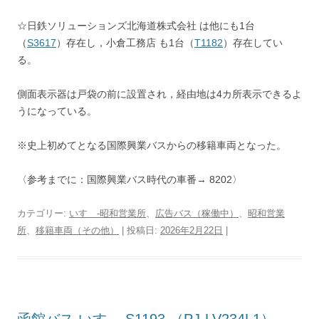
☆日鉄ソリューションズ北海道株式会社 は他にも1台
（
S3617
）存在し，小倉工務店 も1台（
T1182
）存在してい
る。
側面表示器は戸袋の前に設置され，経由地は4カ所表示できるよ
うになっている。
※史上初めてとなる国際興業バスからの移籍車両となった。
〈参考までに：国際興業バス時代の車番→ 8202〉
カテゴリー:
いすゞ-昭和営業所
、
広告バス（稼働中）
、
昭和営業
所
、
移籍車両（その他）
| 投稿日:
2026年2月22日
|
函館バス いすゞ S1193 （PJ-LV234L1）