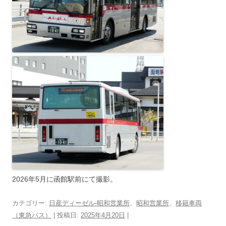
2026年5月に函館駅前にて撮影。
カテゴリー:
日産ディーゼル-昭和営業所
、
昭和営業所
、
移籍車両
（東急バス）
| 投稿日:
2025年4月20日
|