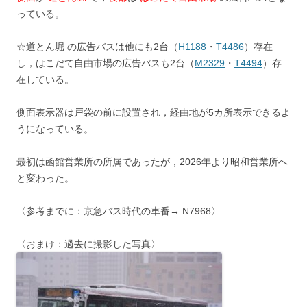
っている。
☆道とん堀 の広告バスは他にも2台（
H1188
・
T4486
）存在
し，はこだて自由市場の広告バスも2台（
M2329
・
T4494
）存
在している。
側面表示器は戸袋の前に設置され，経由地が5カ所表示できるよ
うになっている。
最初は函館営業所の所属であったが，2026年より昭和営業所へ
と変わった。
〈参考までに：京急バス時代の車番→ N7968〉
〈おまけ：過去に撮影した写真〉