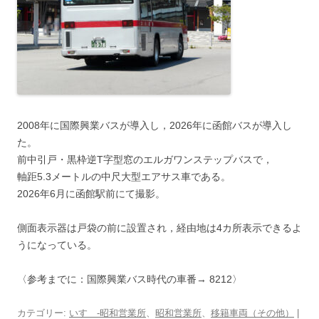
2008年に国際興業バスが導入し，2026年に函館バスが導入し
た。
前中引戸・黒枠逆T字型窓のエルガワンステップバスで，
軸距5.3メートルの中尺大型エアサス車である。
2026年6月に函館駅前にて撮影。
側面表示器は戸袋の前に設置され，経由地は4カ所表示できるよ
うになっている。
〈参考までに：国際興業バス時代の車番→ 8212〉
カテゴリー:
いすゞ-昭和営業所
、
昭和営業所
、
移籍車両（その他）
|