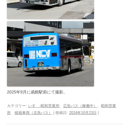
2025年9月に函館駅前にて撮影。
カテゴリー:
いすゞ-昭和営業所
、
広告バス（稼働中）
、
昭和営業
所
、
移籍車両（京急バス）
| 投稿日:
2024年10月23日
|