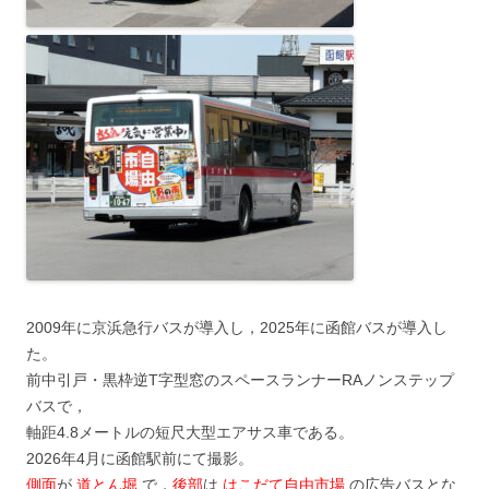
2009年に京浜急行バスが導入し，2025年に函館バスが導入し
た。
前中引戸・黒枠逆T字型窓のスペースランナーRAノンステップ
バスで，
軸距4.8メートルの短尺大型エアサス車である。
2026年4月に函館駅前にて撮影。
側面
が
道とん堀
で，
後部
は
はこだて自由市場
の広告バスとな