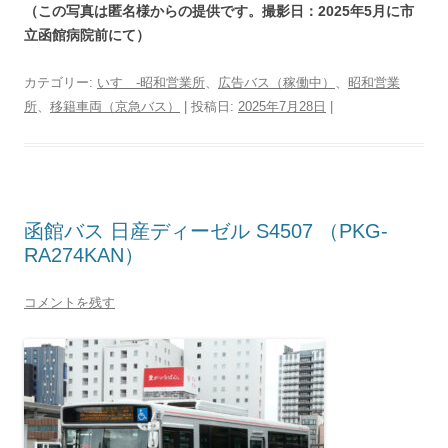
（この写真は匿名様からの提供です。撮影日：2025年5月に市
立函館病院前にて）
カテゴリー:
いすゞ-昭和営業所
、
広告バス（稼働中）
、
昭和営業
所
、
移籍車両（京急バス）
| 投稿日:
2025年7月28日
|
函館バス 日産ディーゼル S4507 （PKG-
RA274KAN）
コメントを残す