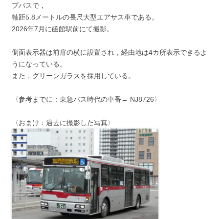
プバスで，
軸距5.8メートルの長尺大型エアサス車である。
2026年7月に函館駅前にて撮影。
側面表示器は前扉の横に設置され，経由地は4カ所表示できるよ
うになっている。
また，グリーンガラスを採用している。
〈参考までに：東急バス時代の車番→ NJ8726〉
〈おまけ：過去に撮影した写真〉