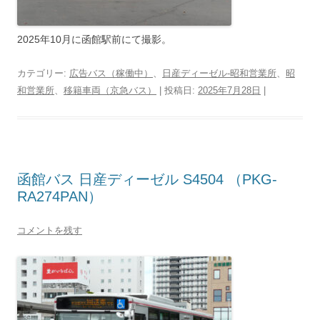
2025年10月に函館駅前にて撮影。
カテゴリー:
広告バス（稼働中）
、
日産ディーゼル-昭和営業所
、
昭
和営業所
、
移籍車両（京急バス）
| 投稿日:
2025年7月28日
|
函館バス 日産ディーゼル S4504 （PKG-
RA274PAN）
コメントを残す