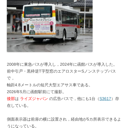
2008年に東急バスが導入し，2024年に函館バスが導入した。
前中引戸・黒枠逆T字型窓のエアロスターSノンステップバス
で，
軸距4.8メートルの短尺大型エアサス車である。
2026年5月に函館駅前にて撮影。
後部
は
ライズジャパン
の広告バスで，他にも1台（
S3617
）存
在している。
側面表示器は前扉の横に設置され，経由地が5カ所表示できるよ
うになっている。