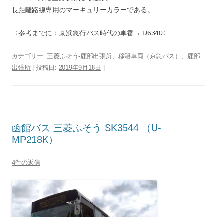
長距離路線専用のマーキュリーカラーである。
〈参考までに：京浜急行バス時代の車番→ D6340〉
カテゴリー:
三菱ふそう-鹿部出張所
、
移籍車両（京急バス）
、
鹿部
出張所
| 投稿日:
2019年9月18日
|
函館バス 三菱ふそう SK3544 （U-
MP218K）
4件の返信