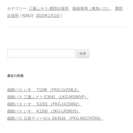
カテゴリー:
三菱ふそう-鹿部出張所
、
移籍車両（東急バス）
、
鹿部
出張所
| 投稿日:
2015年1月1日
|
検
索:
最近の投稿
函館バス いすゞ T1198 （PKG-LV234L2）
函館バス 三菱ふそう E3641 （LKG-MS96VP）
函館バス いすゞ S1201 （PKG-LV234N2）
函館バス いすゞ K1200 （2KG-LR290J5）
函館バス 日産ディーゼル SK4516 （PKG-RA274TAN）