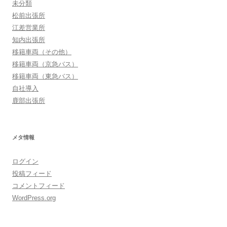
未分類
松前出張所
江差営業所
知内出張所
移籍車両（その他）
移籍車両（京急バス）
移籍車両（東急バス）
自社導入
鹿部出張所
メタ情報
ログイン
投稿フィード
コメントフィード
WordPress.org