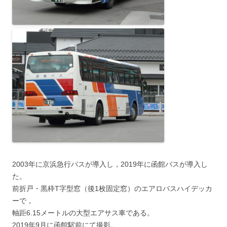
2003年に京浜急行バスが導入し，2019年に函館バスが導入し
た。
前折戸・黒枠T字型窓（後1枚固定窓）のエアロバスハイデッカ
ーで，
軸距6.15メートルの大型エアサス車である。
2019年9月に函館駅前にて撮影。