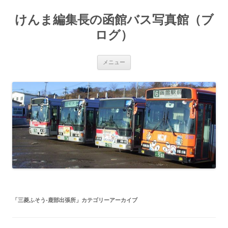
コ
ン
けんま編集長の函館バス写真館（ブ
テ
ン
ツ
ログ）
へ
ス
キ
ッ
メニュー
プ
「
三菱ふそう-鹿部出張所
」カテゴリーアーカイブ