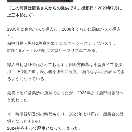
（この写真は匿名さんからの提供です。撮影日：2023年7月に
上三本杉にて）
1995年に東急バスが導入し，2008年くらいに函館バスが導入し
た。
前中引戸・黒枠2段窓のエアロスターツーステップバスで，
軸距4.8メートルの短尺大型リーフサス車である。
導入当初はLED化されておらず，側面方向幕は小型タイプを採
用。LED化の際，表示器を後部に設置。経由地は4カ所表示でき
るようになっている。
最初は昭和営業所の所属であったが，2023年より鹿部出張所へ
と変わった。
※一時期貸切登録の時代もあり，2023年より再び一般乗合の登
録となったものの，
2024年をもって廃車となってしまった。