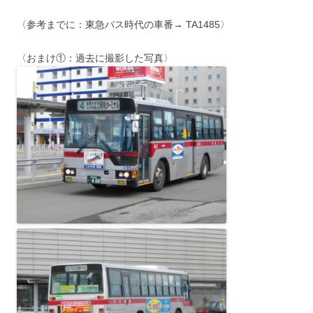
〈参考までに：東急バス時代の車番→ TA1485〉
〈おまけ①：過去に撮影した写真〉