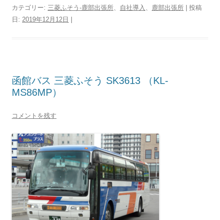
カテゴリー:
三菱ふそう-鹿部出張所
、
自社導入
、
鹿部出張所
| 投稿
日:
2019年12月12日
|
函館バス 三菱ふそう SK3613 （KL-
MS86MP）
コメントを残す